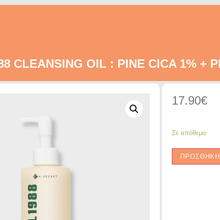
8 CLEANSING OIL : PINE CICA 1% + 
17.90
€
Σε απόθεμα
ΠΡΟΣΘΗΚΗ