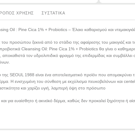
ΡΟΠΟΣ ΧΡΗΣΗΣ
ΣΥΣΤΑΤΙΚΑ
ng Oil : Pine Cica 1% + Probiotics – Έλαιο καθαρισμού και ντεμακιγι
του προσώπου ξεκινά από το στάδιο της αφαίρεσης του μακιγιάζ και τ
ροβιοτικά Cleansing Oil: Pine Cica 1% + Probiotics θα γίνει ο καθημε
ς, αποκαθιστά τον υδρολιπιδικό φραγμό της επιδερμίδας και συμβάλλε
όνων.
ύ της SEOUL 1988 είναι ένα αποτελεσματικό προϊόν που απομακρύνει τ
έρμα. Η ενισχυμένη του σύνθεση με εκχύλισμα πευκοβελόνων και centel
αστικότητα και χαρίζει υγιή, λαμπερή όψη στο πρόσωπο
α και για ευαίσθητο ή ακνεϊκό δέρμα, καθώς δεν προκαλεί ξηρότητα ή α