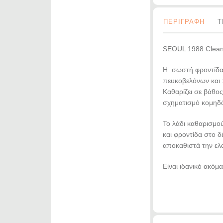
ΠΕΡΙΓΡΑΦΗ
Τ
SEOUL 1988 Cleansi
Η σωστή φροντίδα 
πευκοβελόνων και π
Καθαρίζει σε βάθο
σχηματισμό κομηδ
Το λάδι καθαρισμο
και φροντίδα στο δ
αποκαθιστά την ελ
Είναι ιδανικό ακόμ