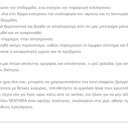
λώνει την επιδερμίδα, ενώ ενισχύει την παραγωγή κολλαγόνου.
a sha στο δέρμα ενισχύουν την κυκλοφορία του αίματος και τη λειτουργ
ιδερμίδας.
ιά θεραπευτικά και βοηθά να απαλλαγούμε από ότι μας μπλοκάρει μέσα
θεί και να αναγεννηθεί.
ς σύμμαχος στην αντιγήρανση
ηθά ακόμη περισσότερο, καθώς παροχετεύει το λεμφικό σύστημα και διε
νεται η κατακράτηση υγρών και τα πρηξίματα.
ι μια πέτρα απόλυτης ομορφιάς και απαλότητας, ο ροζ χαλαζίας έχει αναγ
υ ιδιότητες.
το gua sha σας, μπορείτε να χρησιμοποιήσετε ένα πανί ελαφρώς βρεγμέ
τίσετε με θετικές ενέργειες, τοποθετήστε τα εργαλεία ή/και τους κρυστά
νύχτα είτε για λίγες ώρες κάτω από τις ακτίνες του ήλιου για να μην α
αλλοι SENTARA είναι υψηλής ποιότητας, σκαλισμένοι στο χέρι, ηθικής 
εύθυνη προσέγγιση.