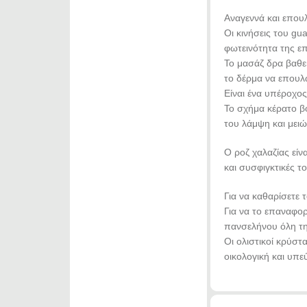
Αναγεννά και επου
Οι κινήσεις του gu
φωτεινότητα της επ
Το μασάζ δρα βαθε
το δέρμα να επουλω
Είναι ένα υπέροχο
Το σχήμα κέρατο βο
του λάμψη και μειώ
Ο ροζ χαλαζίας είνα
και συσφιγκτικές το
Για να καθαρίσετε 
Για να το επαναφορ
πανσελήνου όλη τη 
Οι ολιστικοί κρύστ
οικολογική και υπ