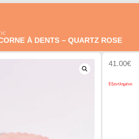
TIC
CORNE À DENTS – QUARTZ ROSE
41.00
€
Εξαντλημένο