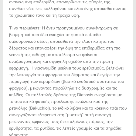
ανανεωμένη επιδερμίδα, επανορθώνει τις φθορές της,
συνθέτει νέες ίνες κολλαγόνου και ελαστίνης αποκαθιστώντας
το χρωματικό τόνο και τη τραχιά υφή.
Τι να περιμένετε: Η άνευ προηγουμένου συγκέντρωση σε
βιομιμητικά πεπτίδια ενισχύει τα φυσικά επίπεδα
υαλουρονικού οξέος, αποκαθιστά την ελαστικότητα του
δέρματος και επαναφέρει την όψη της επιδερμίδας στη πιο
νεανική της εκδοχή με αποτέλεσμα να φαίνεται
αναζωογονημένη και σφριγηλή σχεδόν από την πρώτη
εφαρμογή. Η νιασιναμίδη μειώνει τους ερεθισμούς, βελτιώνει
την λειτουργία του φραγμού του δέρματος και διεγείρει την
παραγωγή των κεραμιδίων (βασικό ενυδατικό συστατικό του
φραγμού), μειώνοντας παράλληλα τις δυσχρωμίες και τις
κηλίδες. Οι πολλαπλές δράσεις της Diasosis ενισχύονται με
το συστατικό φυτικής προέλευσης εναλλακτικού της
ρετινόλης (Bakuchiol), το ινδικό λιβάνι και το κόκκινο τσάι που
συνεργάζονται εξαιρετικά στη “μυστική” αυτή συνταγή
μειώνοντας εμφανώς τους διεσταλμένους πόρους, την
ερυθρότητα, τις ρυτίδες, τις λεπτές γραμμές και τα σημάδια
γήρανσης.