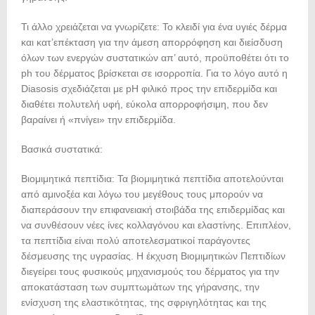
Τι άλλο χρειάζεται να γνωρίζετε: Το κλειδί για ένα υγιές δέρμα
και κατ’επέκταση για την άμεση απορρόφηση και διείσδυση
όλων των ενεργών συστατικών απ’ αυτό, προϋποθέτει ότι το
ph του δέρματος βρίσκεται σε ισορροπία. Για το λόγο αυτό η
Diasosis σχεδιάζεται με pH φιλικό προς την επιδερμίδα και
διαθέτει πολυτελή υφή, εύκολα απορροφήσιμη, που δεν
βαραίνει ή «πνίγει» την επιδερμίδα.
Bασικά συστατικά:
Βιομιμητικά πεπτίδια: Τα βιομιμητικά πεπτίδια αποτελούνται
από αμινοξέα και λόγω του μεγέθους τους μπορούν να
διαπεράσουν την επιφανειακή στοιβάδα της επιδερμίδας και
να συνθέσουν νέες ίνες κολλαγόνου και ελαστίνης. Επιπλέον,
τα πεπτίδια είναι πολύ αποτελεσματικοί παράγοντες
δέσμευσης της υγρασίας. Η έκχυση Βιομιμητικών Πεπτιδίων
διεγείρει τους φυσικούς μηχανισμούς του δέρματος για την
αποκατάσταση των συμπτωμάτων της γήρανσης, την
ενίσχυση της ελαστικότητας, της σφριγηλότητας και της