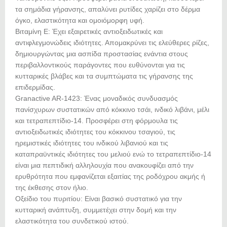
τα σημάδια γήρανσης, απαλύνει ρυτίδες χαρίζει στο δέρμα
όγκο, ελαστικότητα και ομοιόμορφη υφή.
Βιταμίνη E: Έχει εξαιρετικές αντιοξειδωτικές και
αντιφλεγμονώδεις ιδιότητες. Απομακρύνει τις ελεύθερες ρίζες,
δημιουργώντας μια ασπίδα προστασίας ενάντια στους
περιβαλλοντικούς παράγοντες που ευθύνονται για τις
κυτταρικές βλάβες και τα συμπτώματα τις γήρανσης της
επιδερμίδας.
Granactive AR-1423: Ένας μοναδικός συνδυασμός
πανίσχυρων συστατικών από κόκκινο τσάι, ινδικό λιβάνι, μέλι
και τετραπεπτίδιο-14. Προσφέρει στη φόρμουλα τις
αντιοξειδωτικές ιδιότητες του κόκκινου τσαγιού, τις
ηρεμιστικές ιδιότητες του ινδικού λιβανιού και τις
καταπραϋντικές ιδιότητες του μελιού ενώ το τετραπεπτίδιο-14
είναι μια πεπτιδική αλληλουχία που ανακουφίζει από την
ερυθρότητα που εμφανίζεται εξαιτίας της ροδόχρου ακμής ή
της έκθεσης στον ήλιο.
Οξείδιο του πυριτίου: Είναι βασικό συστατικό για την
κυτταρική ανάπτυξη, συμμετέχει στην δομή και την
ελαστικότητα του συνδετικού ιστού.