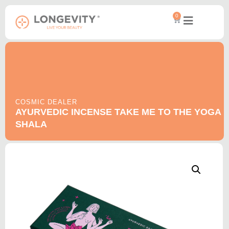
0
COSMIC DEALER
AYURVEDIC INCENSE TAKE ME TO THE YOGA
SHALA