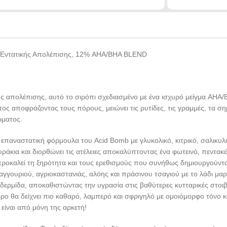
Εντατικής Απολέπισης, 12% AHA/BHA BLEND
ής απολέπισης, αυτό το σιρόπι σχεδιασμένο με ένα ισχυρό μείγμα AH
ος αποφράζοντας τους πόρους, μειώνει τις ρυτίδες, τις γραμμές, τα σημ
ρματος.
Η επαναστατική φόρμουλα του Acid Bomb με γλυκολικό, κιτρικό, σαλικυλι
ράκια και διορθώνει τις ατέλειες αποκαλύπτοντας ένα φωτεινό, πεντα
προκαλεί τη ξηρότητα και τους ερεθισμούς που συνήθως δημιουργούντ
αγγουριού, αγριοκαστανιάς, αλόης και πράσινου τσαγιού με το λάδι μ
δερμίδα, αποκαθιστώντας την υγρασία στις βαθύτερες κυτταρικές στοιβ
 θα δείχνει πιο καθαρό, λαμπερό και σφριγηλό με ομοιόμορφο τόνο και 
 είναι από μόνη της αρκετή!