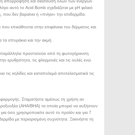
 άμεση απορρόφηση και διείσδυση όλων των ενεργών
λόγο αυτό το Acid Bomb σχεδιάζεται με pH φιλικό
 που δεν βαραίνει ή «πνίγει» την επιδερμίδα.
 που επικάθονται στην επιφάνεια του δέρματος και
 τα σπυράκια και την ακμή.
νώ παράλληλα προστατεύει από τη φωτογήρανση.
ην ερυθρότητα, τις φλεγμονές και τις ουλές ενώ
νει τις κηλίδες και καταπολεμά αποτελεσματικά τις
 εφαρμογής. Σταματήστε αμέσως τη χρήση αν
-υδροξυοξέα (AHA/BHA) τα οποία μπορεί να αυξήσουν
για όσο χρησιμοποιείτε αυτό το προϊόν και για 7
δερμίδα με περιορισμένη συχνότητα. Ξεκινήστε τη