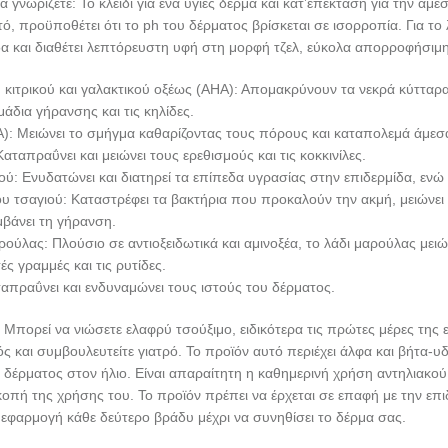
 να γνωρίζετε: Το κλειδί για ένα υγιές δέρμα και κατ’επέκταση για την
ό, προϋποθέτει ότι το ph του δέρματος βρίσκεται σε ισορροπία. Για το 
α και διαθέτει λεπτόρευστη υφή στη μορφή τζελ, εύκολα απορροφήσιμη,
 κιτρικού και γαλακτικού οξέως (AHA): Απομακρύνουν τα νεκρά κύτταρα
δια γήρανσης και τις κηλίδες.
A): Μειώνει το σμήγμα καθαρίζοντας τους πόρους και καταπολεμά άμεσα
αταπραΰνει και μειώνει τους ερεθισμούς και τις κοκκινίλες.
ού: Ενυδατώνει και διατηρεί τα επίπεδα υγρασίας στην επιδερμίδα, ε
 τσαγιού: Καταστρέφει τα βακτήρια που προκαλούν την ακμή, μειώνει τ
βάνει τη γήρανση.
ρούλας: Πλούσιο σε αντιοξειδωτικά και αμινοξέα, το λάδι μαρούλας μειώ
ές γραμμές και τις ρυτίδες.
απραΰνει και ενδυναμώνει τους ιστούς του δέρματος.
ορεί να νιώσετε ελαφρύ τσούξιμο, ειδικότερα τις πρώτες μέρες της
ός και συμβουλευτείτε γιατρό. Το προϊόν αυτό περιέχει άλφα και βήτα
 δέρματος στον ήλιο. Είναι απαραίτητη η καθημερινή χρήση αντηλιακού 
κοπή της χρήσης του. Το προϊόν πρέπει να έρχεται σε επαφή με την επι
 εφαρμογή κάθε δεύτερο βράδυ μέχρι να συνηθίσει το δέρμα σας.