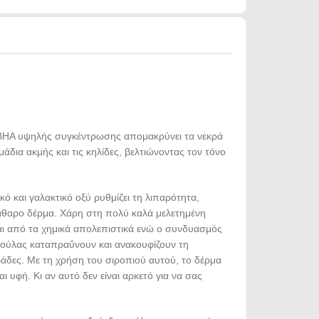
A/BHA υψηλής συγκέντρωσης απομακρύνει τα νεκρά
άδια ακμής και τις κηλίδες, βελτιώνοντας τον τόνο
κό και γαλακτικό οξύ ρυθμίζει τη λιπαρότητα,
κάθαρο δέρμα. Χάρη στη πολύ καλά μελετημένη
αι από τα χημικά απολεπιστικά ενώ ο συνδυασμός
αρούλας καταπραΰνουν και ανακουφίζουν τη
άδες. Με τη χρήση του σιροπιού αυτού, το δέρμα
υφή. Κι αν αυτό δεν είναι αρκετό για να σας