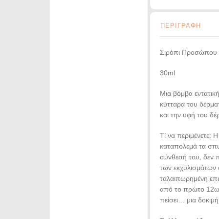
ΠΕΡΙΓΡΑΦΗ
Σιρόπι Προσώπου 
30ml
Μια βόμβα εντατικ
κύτταρα του δέρματ
και την υφή του δέ
Τί να περιμένετε: 
καταπολεμά τα σπυ
σύνθεσή του, δεν 
των εκχυλισμάτων 
ταλαιπωρημένη επι
από το πρώτο 12ωρο
πείσει… μια δοκιμή