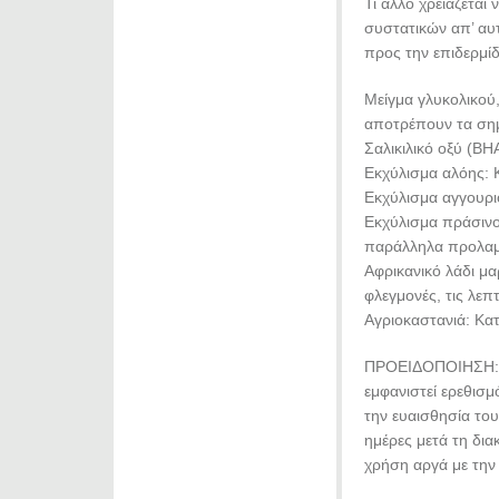
Τι άλλο χρειάζεται
συστατικών απ’ αυτ
προς την επιδερμίδ
Μείγμα γλυκολικού,
αποτρέπουν τα σημά
Σαλικιλικό οξύ (BH
Εκχύλισμα αλόης: K
Εκχύλισμα αγγουρι
Εκχύλισμα πράσινου
παράλληλα προλαμ
Αφρικανικό λάδι μα
φλεγμονές, τις λεπτ
Αγριοκαστανιά: Kατ
ΠΡΟΕΙΔΟΠΟΙΗΣΗ: Μπ
εμφανιστεί ερεθισμ
την ευαισθησία του
ημέρες μετά τη δια
χρήση αργά με την